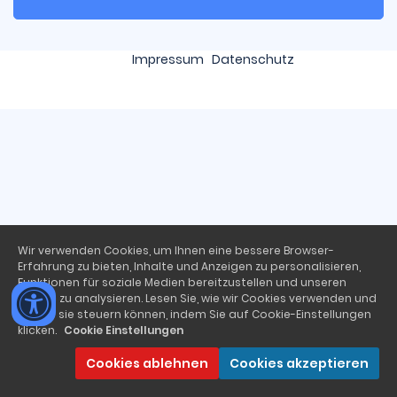
Impressum
Datenschutz
Wir verwenden Cookies, um Ihnen eine bessere Browser-
Erfahrung zu bieten, Inhalte und Anzeigen zu personalisieren,
Funktionen für soziale Medien bereitzustellen und unseren
Traffic zu analysieren. Lesen Sie, wie wir Cookies verwenden und
wie Sie sie steuern können, indem Sie auf Cookie-Einstellungen
klicken.
Cookie Einstellungen
Cookies ablehnen
Cookies akzeptieren