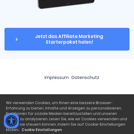
Jetzt das Affiliate Marketing 
Starterpaket holen!
Impressum
Datenschutz
Wir verwenden Cookies, um Ihnen eine bessere Browser-
Erfahrung zu bieten, Inhalte und Anzeigen zu personalisieren,
Funktionen für soziale Medien bereitzustellen und unseren
Traffic zu analysieren. Lesen Sie, wie wir Cookies verwenden und
wie Sie sie steuern können, indem Sie auf Cookie-Einstellungen
klicken.
Cookie Einstellungen