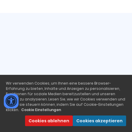
Wir verwenden Cookies, um Ihnen eine bessere Browser-
Erfahrung zu bieten, Inhalte und Anzeigen zu personalisieren,
Funktionen für soziale Medien bereitzustellen und unseren
Traffic zu analysieren. Lesen Sie, wie wir Cookies verwenden und
wie Sie sie steuern können, indem Sie auf Cookie-Einstellungen
klicken.
Cookie Einstellungen
Cookies ablehnen
Cookies akzeptieren