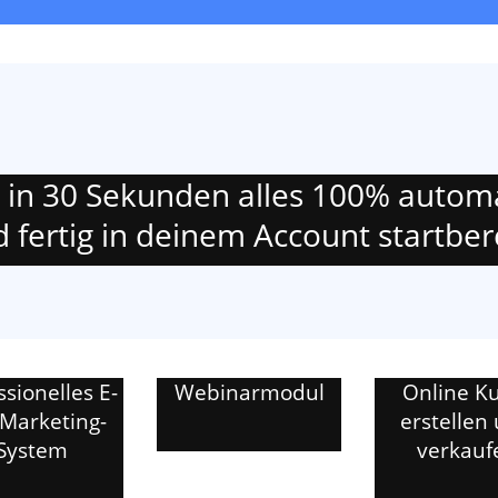
k in 30 Sekunden alles 100% automa
 fertig in deinem Account startbere
ssionelles E-
Webinarmodul
Online K
Marketing-
erstellen
System
verkauf