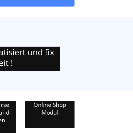
tisiert und fix
it !
urse
Online Shop
 und
Modul
en