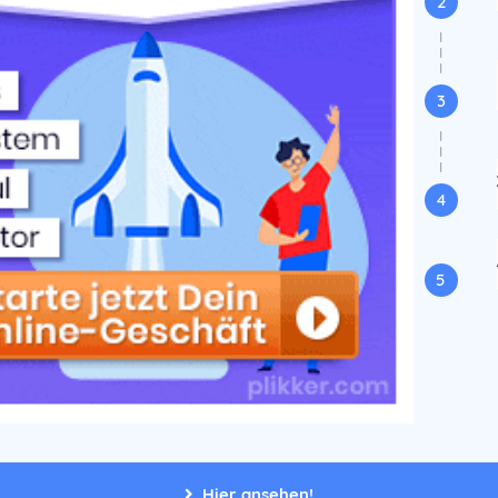
2
I
I
I
3
I
I
I
4
5
Hier ansehen!