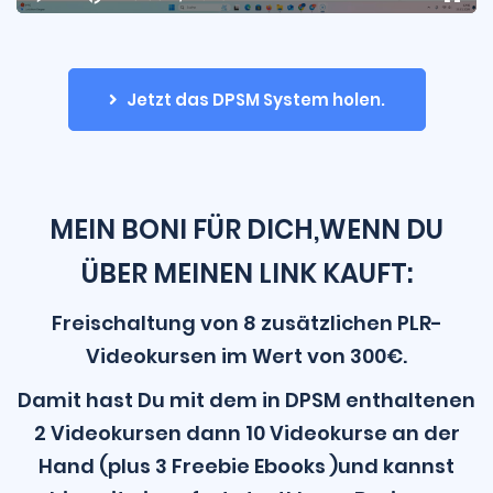
Current
Duration
Loaded
:
Play
Mute
Playback
Fulls
Time
100.00%
Rate
Jetzt das DPSM System holen.
MEIN BONI FÜR DICH,WENN DU
ÜBER MEINEN LINK KAUFT:
Freischaltung von 8 zusätzlichen PLR-
Videokursen im Wert von 300€.
Damit hast Du mit dem in DPSM enthaltenen
2 Videokursen dann 10 Videokurse an der
Hand (plus 3 Freebie Ebooks )und kannst