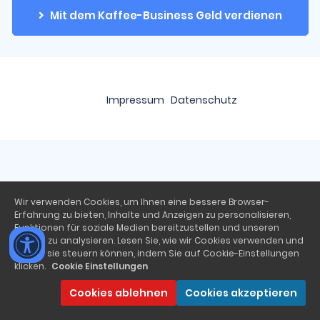
Mit dem Kaffee-Business Geld verdienen
Impressum
Datenschutz
Wir verwenden Cookies, um Ihnen eine bessere Browser-
Erfahrung zu bieten, Inhalte und Anzeigen zu personalisieren,
Funktionen für soziale Medien bereitzustellen und unseren
Traffic zu analysieren. Lesen Sie, wie wir Cookies verwenden und
wie Sie sie steuern können, indem Sie auf Cookie-Einstellungen
klicken.
Cookie Einstellungen
Cookies ablehnen
Cookies akzeptieren