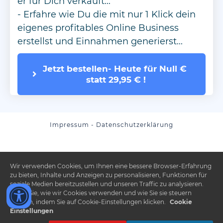
er für Dich verkauft...
- Erfahre wie Du die mit nur 1 Klick dein
eigenes profitables Online Business
erstellst und Einnahmen generierst...
Jetzt bestellen- Heute für Null € 
statt 29,95 € !
Impressum
-
Datenschutzerklärung
Wir verwenden Cookies, um Ihnen eine bessere Browser-Erfahrung
zu bieten, Inhalte und Anzeigen zu personalisieren, Funktionen für
soziale Medien bereitzustellen und unseren Traffic zu analysieren.
Lesen Sie, wie wir Cookies verwenden und wie Sie sie steuern
können, indem Sie auf Cookie-Einstellungen klicken.
Cookie
Einstellungen