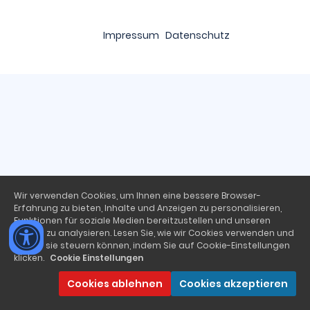
Impressum
Datenschutz
Wir verwenden Cookies, um Ihnen eine bessere Browser-
Erfahrung zu bieten, Inhalte und Anzeigen zu personalisieren,
Funktionen für soziale Medien bereitzustellen und unseren
Traffic zu analysieren. Lesen Sie, wie wir Cookies verwenden und
wie Sie sie steuern können, indem Sie auf Cookie-Einstellungen
klicken.
Cookie Einstellungen
Cookies ablehnen
Cookies akzeptieren