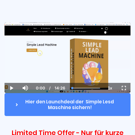
0:00
/
14:26
1x
Current
Duration
Loaded
:
Play
Mute
Playback
Fulls
Time
100.00%
Rate
Hier den Launchdeal der  Simple Lesd 
Maschine sichern!
Limited Time Offer - Nur für kurze