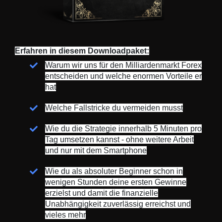
Erfahren in diesem Downloadpaket:
Warum wir uns für den Milliardenmarkt Forex
entscheiden und welche enormen Vorteile er
hat
Welche Fallstricke du vermeiden musst
Wie du die Strategie innerhalb 5 Minuten pro
Tag umsetzen kannst - ohne weitere Arbeit
und nur mit dem Smartphone
Wie du als absoluter Beginner schon in
wenigen Stunden deine ersten Gewinne
erzielst und damit die finanzielle
Unabhängigkeit zuverlässig erreichst und
vieles mehr