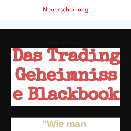
Neuerscheinung
EXKLUSIVES BUCH
Das Trading
Geheimniss
e Blackbook
"Wie man