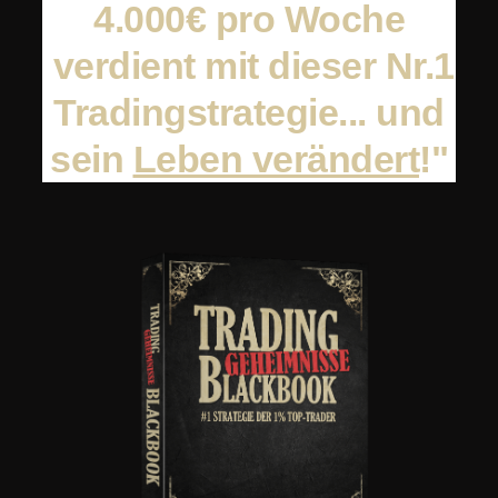
4.000€ pro Woche
verdient mit dieser Nr.1
Tradingstrategie... und
sein
Leben verändert
!"