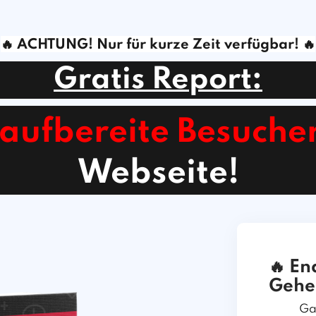
🔥 ACHTU
NG! Nur für kurze Zeit verfügbar!
🔥
Gratis Report:
aufbereite Besuche
Webseite!
🔥 En
Gehe
Ga