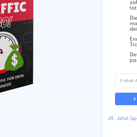
za
tat
Die
ma
de
En
Tr
Det
pa
JA, Jetzt S