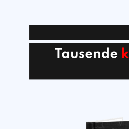
Tausende
k