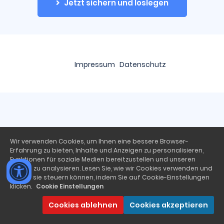
Jetzt sichern und loslegen
Impressum
Datenschutz
Wir verwenden Cookies, um Ihnen eine bessere Browser-
Erfahrung zu bieten, Inhalte und Anzeigen zu personalisieren,
Funktionen für soziale Medien bereitzustellen und unseren
Traffic zu analysieren. Lesen Sie, wie wir Cookies verwenden und
wie Sie sie steuern können, indem Sie auf Cookie-Einstellungen
klicken.
Cookie Einstellungen
Cookies ablehnen
Cookies akzeptieren