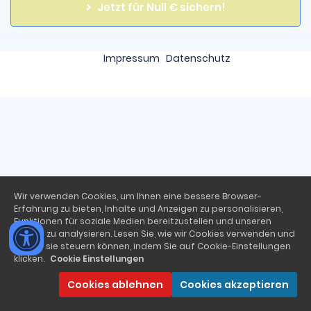
Jetzt für Null € sichern!
Impressum
Datenschutz
Wir verwenden Cookies, um Ihnen eine bessere Browser-
Erfahrung zu bieten, Inhalte und Anzeigen zu personalisieren,
Funktionen für soziale Medien bereitzustellen und unseren
Traffic zu analysieren. Lesen Sie, wie wir Cookies verwenden und
wie Sie sie steuern können, indem Sie auf Cookie-Einstellungen
klicken.
Cookie Einstellungen
Cookies ablehnen
Cookies akzeptieren